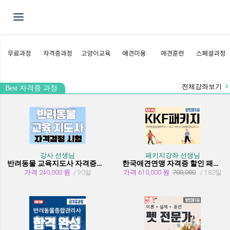
Toggle navigation
전체강좌보기
Best 자격증 과정
강사 선생님
패키지강좌 선생님
반려동물 교육지도사 자격증과정
한국애견연맹 자격증 할인 패키지 과정 (종합관리사 + 행동교정사)
가격 240,000 원
/ 90일
가격 610,000 원
700,000
/ 183일