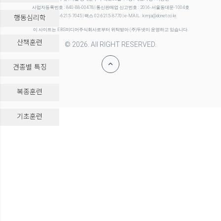
사업자등록번호 : 840-88-00478 | 통신판매업 신고번호 : 2016-서울동대문-1004호
행동심리학
전화 02-6215-7045 | 팩스 02-6215-8770 | e-MAIL : kimja@donet.co.kr
이 사이트는 EBS미디어주식회사로부터 위탁받아 (주)두넷이 운영하고 있습니다.
산책훈련
© 2026. All RIGHT RESERVED.
견종별 특징
복종훈련
-->
기초훈련