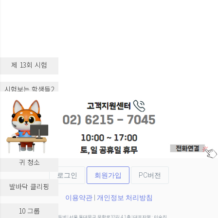
제 13회 시험
시험보는 학생들2
시험보는 학생들3
실습 교육
귀 청소
로그인
회원가입
PC버전
발바닥 클리핑
이용약관
|
개인정보 처리방침
10 그룹
(주)두넷 | 서울 동대문구 무학로33길 4 1층 | 대표자명 : 이승진