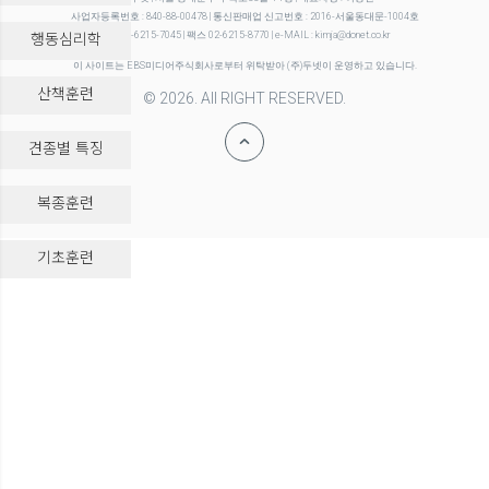
사업자등록번호 : 840-88-00478 | 통신판매업 신고번호 : 2016-서울동대문-1004호
행동심리학
전화 02-6215-7045 | 팩스 02-6215-8770 | e-MAIL : kimja@donet.co.kr
이 사이트는 EBS미디어주식회사로부터 위탁받아 (주)두넷이 운영하고 있습니다.
산책훈련
© 2026. All RIGHT RESERVED.
견종별 특징
복종훈련
-->
기초훈련