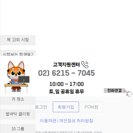
제 13회 시험
시험보는 학생들2
시험보는 학생들3
실습 교육
귀 청소
로그인
회원가입
PC버전
발바닥 클리핑
이용약관
|
개인정보 처리방침
10 그룹
(주)두넷 | 서울 동대문구 무학로33길 4 1층 | 대표자명 : 이승진