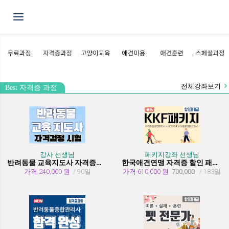
Toggle navigation
전체강좌보기
Best 자격증 과정
강사 선생님
패키지강좌 선생님
반려동물 교육지도사 자격증과정
한국애견연맹 자격증 할인 패키지 과정 (종합관리사 + 행동교정사)
가격 240,000 원
/ 90일
가격 610,000 원
700,000
/ 183일