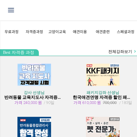
Toggle navigation
전체강좌보기
Best 자격증 과정
강사 선생님
패키지강좌 선생님
반려동물 교육지도사 자격증과정
한국애견연맹 자격증 할인 패키지 과정 (종합관리사 + 행동교정사)
가격 240,000 원
/ 90일
가격 610,000 원
700,000
/ 183일