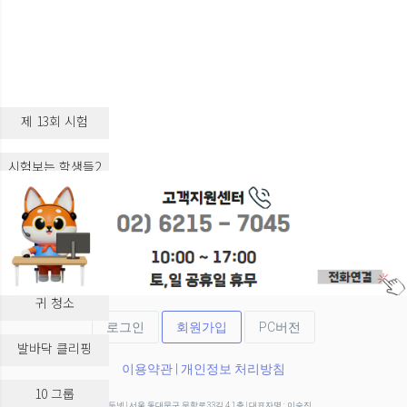
제 13회 시험
시험보는 학생들2
시험보는 학생들3
실습 교육
귀 청소
로그인
회원가입
PC버전
발바닥 클리핑
이용약관
|
개인정보 처리방침
10 그룹
(주)두넷 | 서울 동대문구 무학로33길 4 1층 | 대표자명 : 이승진