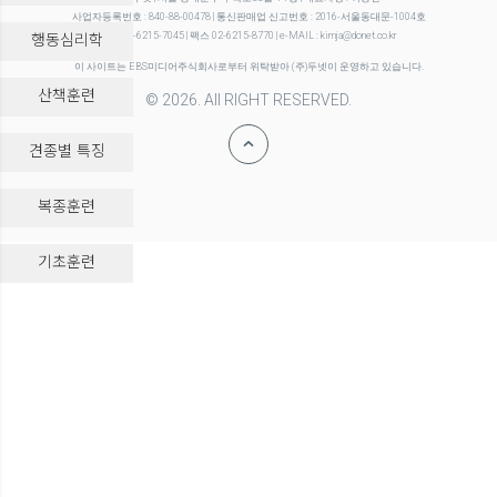
사업자등록번호 : 840-88-00478 | 통신판매업 신고번호 : 2016-서울동대문-1004호
행동심리학
전화 02-6215-7045 | 팩스 02-6215-8770 | e-MAIL : kimja@donet.co.kr
이 사이트는 EBS미디어주식회사로부터 위탁받아 (주)두넷이 운영하고 있습니다.
산책훈련
© 2026. All RIGHT RESERVED.
견종별 특징
복종훈련
-->
기초훈련