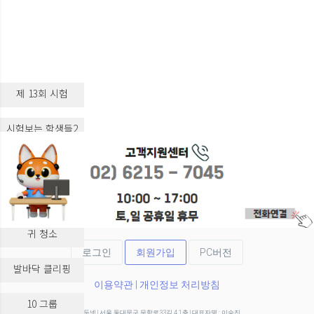
제 13회 시험
시험보는 학생들2
시험보는 학생들3
실습 교육
귀 청소
로그인
회원가입
PC버전
발바닥 클리핑
이용약관
|
개인정보 처리방침
10 그룹
(주)두넷 | 서울 동대문구 무학로33길 4 1층 | 대표자명 : 이승진