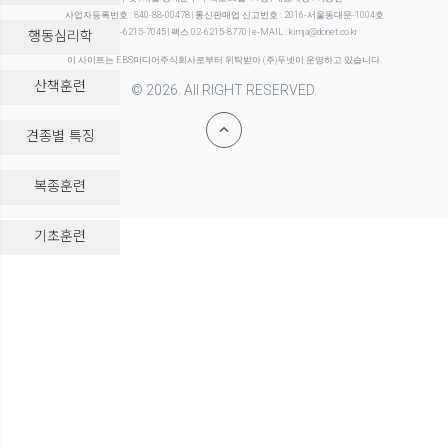
사업자등록번호 : 840-88-00478 | 통신판매업 신고번호 : 2016-서울동대문-1004호
행동심리학
전화 02-6215-7045 | 팩스 02-6215-8770 | e-MAIL : kimja@donet.co.kr
이 사이트는 EBS미디어주식회사로부터 위탁받아 (주)두넷이 운영하고 있습니다.
산책훈련
© 2026. All RIGHT RESERVED.
견종별 특징
복종훈련
-->
기초훈련