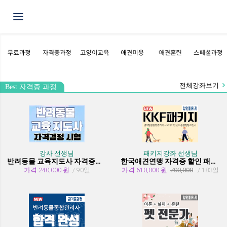
Toggle navigation
전체강좌보기
Best 자격증 과정
강사 선생님
패키지강좌 선생님
반려동물 교육지도사 자격증과정
한국애견연맹 자격증 할인 패키지 과정 (종합관리사 + 행동교정사)
가격 240,000 원
/ 90일
가격 610,000 원
700,000
/ 183일