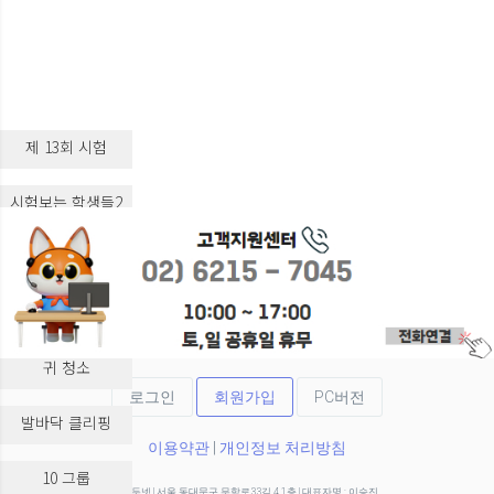
제 13회 시험
시험보는 학생들2
시험보는 학생들3
실습 교육
귀 청소
로그인
회원가입
PC버전
발바닥 클리핑
이용약관
|
개인정보 처리방침
10 그룹
(주)두넷 | 서울 동대문구 무학로33길 4 1층 | 대표자명 : 이승진