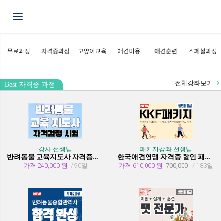
Toggle navigation
전체강좌보기
Best 자격증 과정
강사 선생님
패키지강좌 선생님
반려동물 교육지도사 자격증과정
한국애견연맹 자격증 할인 패키지 과정 (종합관리사 + 행동교정사)
가격 240,000 원
/ 90일
가격 610,000 원
700,000
/ 183일