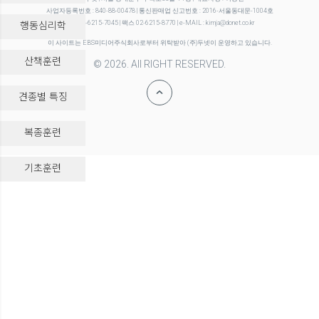
사업자등록번호 : 840-88-00478 | 통신판매업 신고번호 : 2016-서울동대문-1004호
행동심리학
전화 02-6215-7045 | 팩스 02-6215-8770 | e-MAIL : kimja@donet.co.kr
이 사이트는 EBS미디어주식회사로부터 위탁받아 (주)두넷이 운영하고 있습니다.
산책훈련
© 2026. All RIGHT RESERVED.
견종별 특징
복종훈련
-->
기초훈련