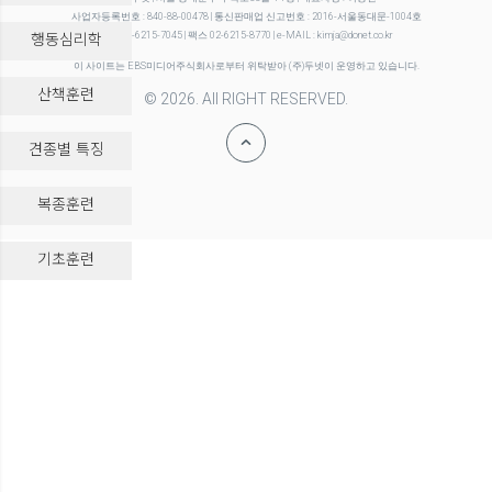
사업자등록번호 : 840-88-00478 | 통신판매업 신고번호 : 2016-서울동대문-1004호
행동심리학
전화 02-6215-7045 | 팩스 02-6215-8770 | e-MAIL : kimja@donet.co.kr
이 사이트는 EBS미디어주식회사로부터 위탁받아 (주)두넷이 운영하고 있습니다.
산책훈련
© 2026. All RIGHT RESERVED.
견종별 특징
복종훈련
-->
기초훈련