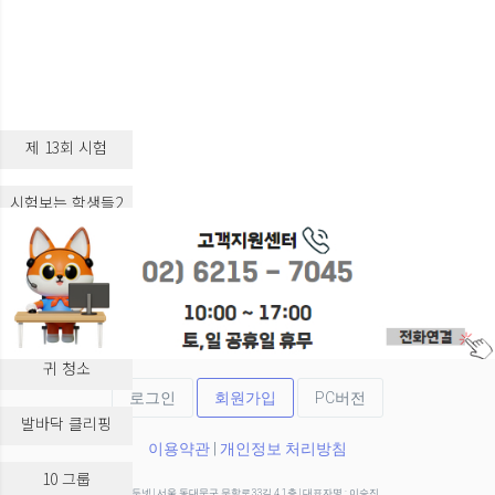
제 13회 시험
시험보는 학생들2
시험보는 학생들3
실습 교육
귀 청소
로그인
회원가입
PC버전
발바닥 클리핑
이용약관
|
개인정보 처리방침
10 그룹
(주)두넷 | 서울 동대문구 무학로33길 4 1층 | 대표자명 : 이승진