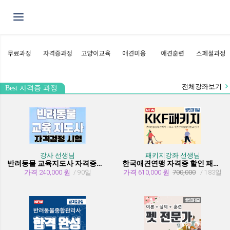
Toggle navigation
전체강좌보기
Best 자격증 과정
강사 선생님
패키지강좌 선생님
반려동물 교육지도사 자격증과정
한국애견연맹 자격증 할인 패키지 과정 (종합관리사 + 행동교정사)
가격 240,000 원
/ 90일
가격 610,000 원
700,000
/ 183일