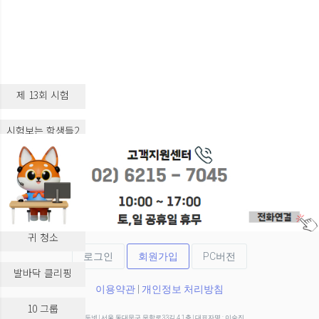
제 13회 시험
시험보는 학생들2
시험보는 학생들3
실습 교육
귀 청소
로그인
회원가입
PC버전
발바닥 클리핑
이용약관
|
개인정보 처리방침
10 그룹
(주)두넷 | 서울 동대문구 무학로33길 4 1층 | 대표자명 : 이승진