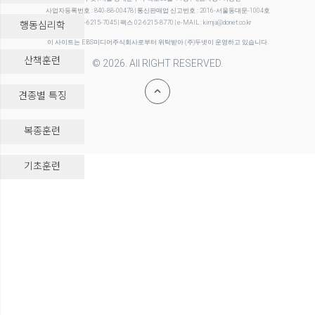
사업자등록번호 : 840-88-00478 | 통신판매업 신고번호 : 2016-서울동대문-1004호
행동심리학
전화 02-6215-7045 | 팩스 02-6215-8770 | e-MAIL : kimja@donet.co.kr
이 사이트는 EBS미디어주식회사로부터 위탁받아 (주)두넷이 운영하고 있습니다.
산책훈련
© 2026. All RIGHT RESERVED.
견종별 특징
복종훈련
-->
기초훈련