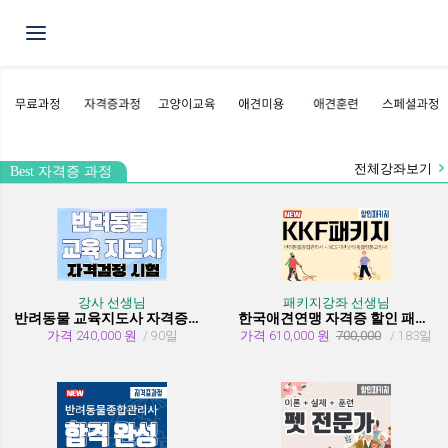
Toggle navigation
전체강좌보기
Best 자격증 과정
강사 선생님
패키지강좌 선생님
반려동물 교육지도사 자격증과정
한국애견연맹 자격증 할인 패키지 과정 (종합관리사 + 행동교정사)
가격 240,000 원
/ 90일
가격 610,000 원
700,000
/ 183일