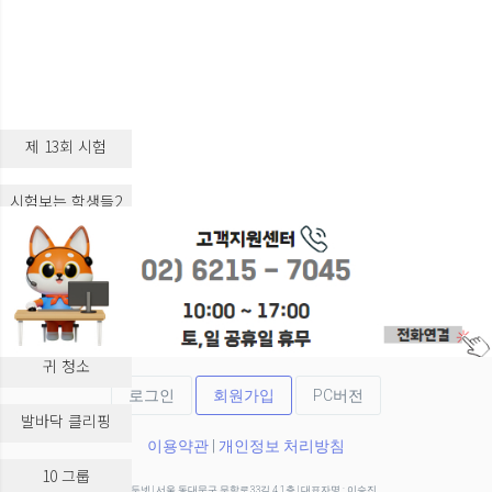
제 13회 시험
시험보는 학생들2
시험보는 학생들3
실습 교육
귀 청소
로그인
회원가입
PC버전
발바닥 클리핑
이용약관
|
개인정보 처리방침
10 그룹
(주)두넷 | 서울 동대문구 무학로33길 4 1층 | 대표자명 : 이승진