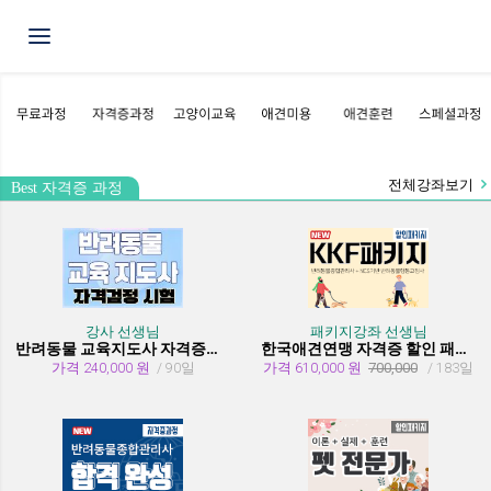
Toggle navigation
전체강좌보기
Best 자격증 과정
강사 선생님
패키지강좌 선생님
반려동물 교육지도사 자격증과정
한국애견연맹 자격증 할인 패키지 과정 (종합관리사 + 행동교정사)
가격 240,000 원
/ 90일
가격 610,000 원
700,000
/ 183일