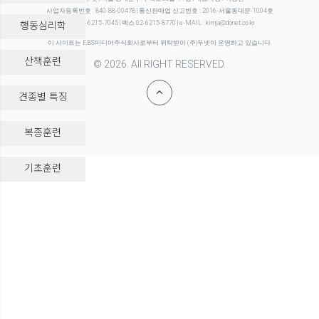
사업자등록번호 : 840-88-00478 | 통신판매업 신고번호 : 2016-서울동대문-1004호
행동심리학
전화 02-6215-7045 | 팩스 02-6215-8770 | e-MAIL : kimja@donet.co.kr
이 사이트는 EBS미디어주식회사로부터 위탁받아 (주)두넷이 운영하고 있습니다.
산책훈련
© 2026. All RIGHT RESERVED.
견종별 특징
복종훈련
-->
기초훈련