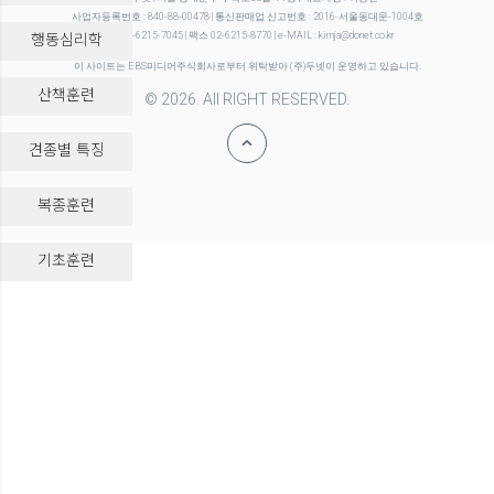
사업자등록번호 : 840-88-00478 | 통신판매업 신고번호 : 2016-서울동대문-1004호
행동심리학
전화 02-6215-7045 | 팩스 02-6215-8770 | e-MAIL : kimja@donet.co.kr
이 사이트는 EBS미디어주식회사로부터 위탁받아 (주)두넷이 운영하고 있습니다.
산책훈련
© 2026. All RIGHT RESERVED.
견종별 특징
복종훈련
-->
기초훈련