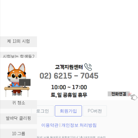
제 13회 시험
시험보는 학생들2
시험보는 학생들3
실습 교육
귀 청소
로그인
회원가입
PC버전
발바닥 클리핑
이용약관
|
개인정보 처리방침
10 그룹
(주)두넷 | 서울 동대문구 무학로33길 4 1층 | 대표자명 : 이승진