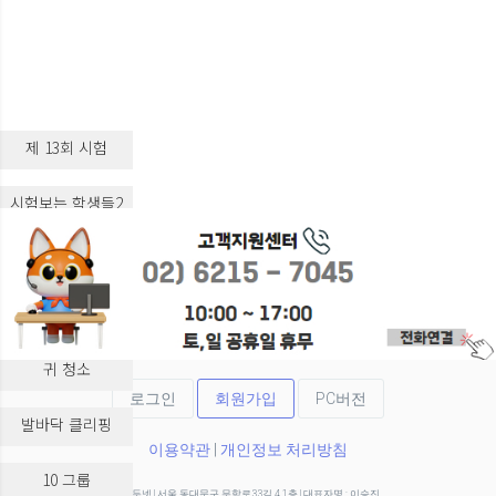
제 13회 시험
시험보는 학생들2
시험보는 학생들3
실습 교육
귀 청소
로그인
회원가입
PC버전
발바닥 클리핑
이용약관
|
개인정보 처리방침
10 그룹
(주)두넷 | 서울 동대문구 무학로33길 4 1층 | 대표자명 : 이승진