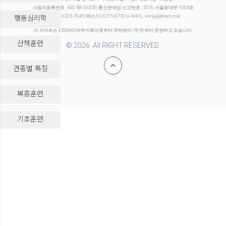
사업자등록번호 : 840-88-00478 | 통신판매업 신고번호 : 2016-서울동대문-1004호
행동심리학
전화 02-6215-7045 | 팩스 02-6215-8770 | e-MAIL : kimja@donet.co.kr
이 사이트는 EBS미디어주식회사로부터 위탁받아 (주)두넷이 운영하고 있습니다.
산책훈련
© 2026. All RIGHT RESERVED.
견종별 특징
복종훈련
-->
기초훈련