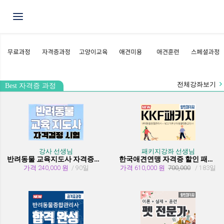
Toggle navigation
전체강좌보기
Best 자격증 과정
강사 선생님
패키지강좌 선생님
반려동물 교육지도사 자격증과정
한국애견연맹 자격증 할인 패키지 과정 (종합관리사 + 행동교정사)
가격 240,000 원
/ 90일
가격 610,000 원
700,000
/ 183일