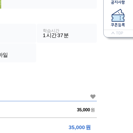
학습시간
1
시간
37
분
모바일
가
35,000
원
격
35,000
원