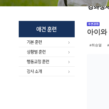
상
강좌상
세
보
아이와
기
최승열