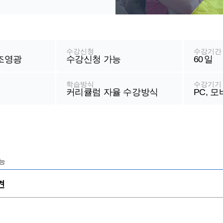
수강신청
수강기간
 조영광
수강신청 가능
60
일
학습방식
수강기기
커리큘럼 자율 수강방식
PC, 
능
견