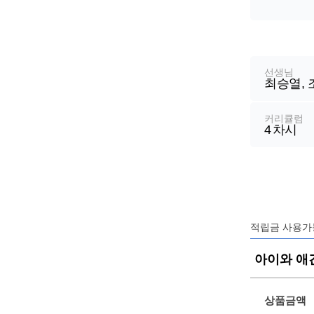
강
좌
정
선생님
최승열,
보
커리큘럼
4
차시
적립금 사용가
아이와 애
상품금액