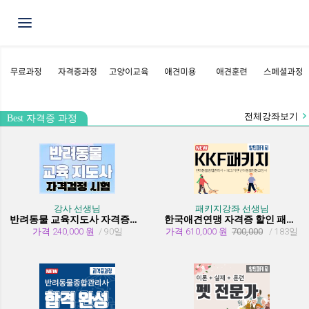
Toggle navigation
전체강좌보기
Best 자격증 과정
강사 선생님
패키지강좌 선생님
반려동물 교육지도사 자격증과정
한국애견연맹 자격증 할인 패키지 과정 (종합관리사 + 행동교정사)
가격 240,000 원
/ 90일
가격 610,000 원
700,000
/ 183일