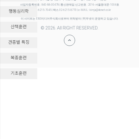
사업자등록번호 : 840-88-00478 | 통신판매업 신고번호 : 2016-서울동대문-1004호
행동심리학
전화 02-6215-7045 | 팩스 02-6215-8770 | e-MAIL : kimja@donet.co.kr
이 사이트는 EBS미디어주식회사로부터 위탁받아 (주)두넷이 운영하고 있습니다.
산책훈련
© 2026. All RIGHT RESERVED.
견종별 특징
복종훈련
-->
기초훈련