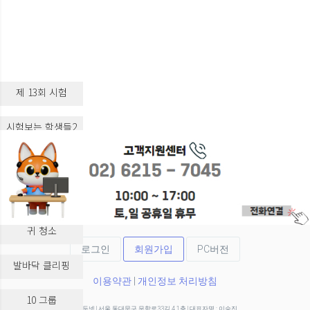
제 13회 시험
시험보는 학생들2
시험보는 학생들3
실습 교육
귀 청소
로그인
회원가입
PC버전
발바닥 클리핑
이용약관
|
개인정보 처리방침
10 그룹
(주)두넷 | 서울 동대문구 무학로33길 4 1층 | 대표자명 : 이승진