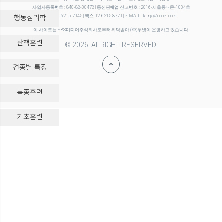
사업자등록번호 : 840-88-00478 | 통신판매업 신고번호 : 2016-서울동대문-1004호
행동심리학
전화 02-6215-7045 | 팩스 02-6215-8770 | e-MAIL : kimja@donet.co.kr
이 사이트는 EBS미디어주식회사로부터 위탁받아 (주)두넷이 운영하고 있습니다.
산책훈련
© 2026. All RIGHT RESERVED.
견종별 특징
복종훈련
-->
기초훈련