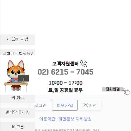
제 13회 시험
시험보는 학생들2
시험보는 학생들3
실습 교육
귀 청소
로그인
회원가입
PC버전
발바닥 클리핑
이용약관
|
개인정보 처리방침
10 그룹
(주)두넷 | 서울 동대문구 무학로33길 4 1층 | 대표자명 : 이승진