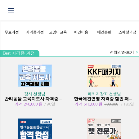
Toggle navigation
전체강좌보기
Best 자격증 과정
강사 선생님
패키지강좌 선생님
반려동물 교육지도사 자격증과정
한국애견연맹 자격증 할인 패키지 과정 (종합관리사 + 행동교정사)
가격 240,000 원
/ 90일
가격 610,000 원
700,000
/ 183일